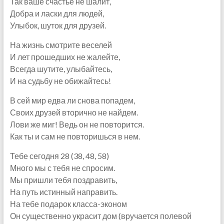
Так ваше счастье не шалит,
Добра и ласки для людей,
Улыбок, шуток для друзей.
На жизнь смотрите веселей
И лет прошедших не жалейте,
Всегда шутите, улыбайтесь,
И на судьбу не обижайтесь!
В сей мир едва ли снова попадем,
Своих друзей вторично не найдем.
Лови же миг! Ведь он не повторится.
Как ты и сам не повторишься в нем.
Тебе сегодня 28 (38, 48, 58)
Много мы с тебя не спросим.
Мы пришли тебя поздравить,
На путь истинный направить.
На тебе подарок класса-эконом
Он существенно украсит дом (вручается полевой