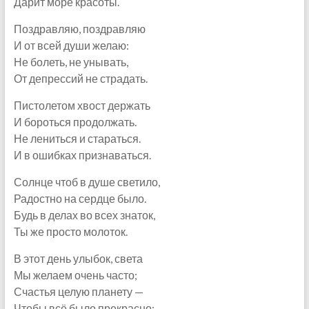
Дарит море красоты.
Поздравляю, поздравляю
И от всей души желаю:
Не болеть, не унывать,
От депрессий не страдать.
Пистолетом хвост держать
И бороться продолжать.
Не лениться и стараться.
И в ошибках признаваться.
Солнце чтоб в душе светило,
Радостно на сердце было.
Будь в делах во всех знаток,
Ты же просто молоток.
В этот день улыбок, света
Мы желаем очень часто;
Счастья целую планету —
Чтобы всё было прекрасно: