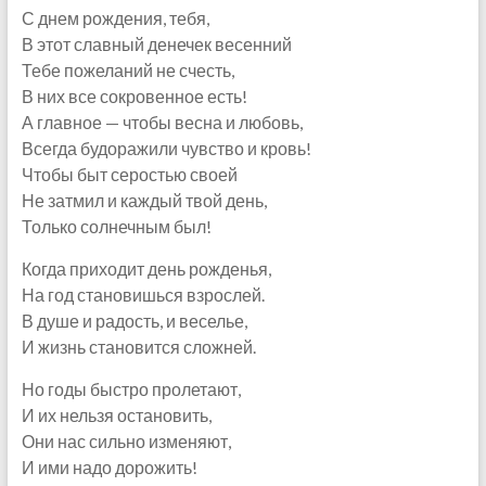
С днем рождения, тебя,
В этот славный денечек весенний
Тебе пожеланий не счесть,
В них все сокровенное есть!
А главное — чтобы весна и любовь,
Всегда будоражили чувство и кровь!
Чтобы быт серостью своей
Не затмил и каждый твой день,
Только солнечным был!
Когда приходит день рожденья,
На год становишься взрослей.
В душе и радость, и веселье,
И жизнь становится сложней.
Но годы быстро пролетают,
И их нельзя остановить,
Они нас сильно изменяют,
И ими надо дорожить!