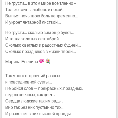
Не грусти… в этом мире всё тленно –
Только вечны любовь и покой…
Выпьет ночь твою боль непременно…
И укроет янтарной листвой…
Не грусти… сколько зим еще будет…
И тепла золотых сентябрей…
Сколько светлых и радостных будней…
Сколько праздников в жизни твоей…
Марина Есенина
Так много огорчений разных
и повседневной суеты…
Не бойся слов — прекрасных, праздных,
недолговечных, как цветы.
Сердца людские так им рады,
мир так без них пустынно тих…
И разве нет в них высшей правды