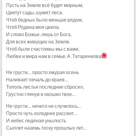
Пусть на Земле всё будет мирным,
Цветут сады, шумят леса.
Чтоб бедных было меньше рядом,
Чтоб Родина моя цвела.
И слово Божье, лишь от Бога,
Для всех живущих на Земле.
Чтоб были счастливы мы с вами,
Любви и мира нам в семье. А. Татаренкова
Не грусти… просто хмурая осень
Наливает печаль до краев…
Тополь листья последние сбросил,
Грустно глянув в окошко твое…
Не грусти… ничего не случилось…
Просто чуть холоднее рассвет…
И небес ледяная унылость
Сыплет наземь тоску прошлых лет…