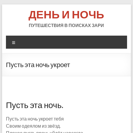
Skip
ДЕНЬ И НОЧЬ
to
content
ПУТЕШЕСТВИЯ В ПОИСКАХ ЗАРИ
Меню
Пусть эта ночь укроет
Пусть эта ночь.
Пусть эта ночь укроет тебя
Своим одеялом из звёзд.
Плохое пусть прочь уйдёт навсегда.