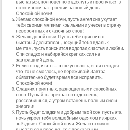
выспаться, полноценно отдохнуть и проснуться в
позитивном настроении на новый день.
Спокойной ночи!
Желаю спокойной ночи, пусть ангел сна укутает
тебя своими мягкими крыльями и унесет в страну
невероятных и сказочных снов!
Желаю дорой ночи. Пусть тебе приснится
быстрый дельтаплан, несущий тебя вдаль к
мечтам, пусть приснится водопад счастья и любви.
Спи сладко и набирайся крепких сил на
завтрашний день.
Если сегодня что — то не успелось, если сегодня
что-то не смоглось, не переживай! Завтра
обязательно будет время все исправить.
Спокойной ночи!
Сладких, приятных, разноцветных и спокойных
снов. Пускай ты прекрасно отдохнешь,
расслабишься, а утром встанешь полным сил и
энергии!
Пусть будет сладким и добрым твой сон, пусть эта
ночь укроет тебя волшебным одеялом из ярких
звёздочек. Спокойной ночи. Желаю отлично
выспаться и проснуться с прекрасным