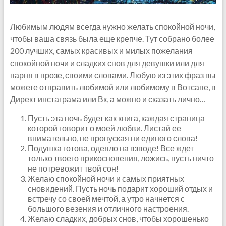
Любимым людям всегда нужно желать спокойной ночи,
чтобы ваша связь была еще крепче. Тут собрано более
200 лучших, самых красивых и милых пожелания
спокойной ночи и сладких снов для девушки или для
парня в прозе, своими словами. Любую из этих фраз вы
можете отправить любимой или любимому в Вотсапе, в
Директ инстаграма или Вк, а можно и сказать лично…
Пусть эта ночь будет как книга, каждая страница
которой говорит о моей любви. Листай ее
внимательно, не пропуская ни единого слова!
Подушка готова, одеяло на взводе! Все ждет
только твоего прикосновения, ложись, пусть ничто
не потревожит твой сон!
Желаю спокойной ночи и самых приятных
сновидений. Пусть ночь подарит хороший отдых и
встречу со своей мечтой, а утро начнется с
большого везения и отличного настроения.
Желаю сладких, добрых снов, чтобы хорошенько