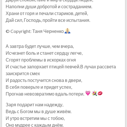
Наполни души добротой и состраданием.
Храни от горя и печали стариков, детей,
Дай сил, Господь, пройти все испытания.
© Copyright: Таня Черненко
А завтра будет лучше, чем вчера,
Исчезнет боль и станет сердцу легче,
Сгорят проблемы в искорках огня
И счастье запорхает птицей певчей.В лучах рассвета
заискрится смех
И радость постучится снова в двери,
В себя поверьте и придет успех,
Прогнав невозвратимо вдаль потери.
Заря подарит нам надежду,
Ведь с Богом мы в душе живём.
И утро встретим мы с тобою,
Оно мудрее с каждым днём.