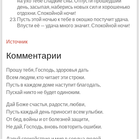
на ухо тебе сладкие сны. Отпусти прошедший
день, засыпая, наберись новых сил и хорошенько
отдохни. Спокойной ночи!
Пусть этой ночью к тебе в окошко постучит удача.
Впусти её — удача много значит. Спокойной ночи!
Источник
Комментарии
Прошу тебя, Господь, здоровья дать
Всем людям, кто читает эти строки.
Пусть в каждом доме наступит благодать,
Пускай никто не будет одиноким.
Дай Боже счастья, радости, любви,
Пусть каждый день приносит всем улыбки.
От бед, войны и от болезней защити,
Не дай, Господь, вновь повторить ошибки.
Даруй спокойствие и мир в сердца людей,