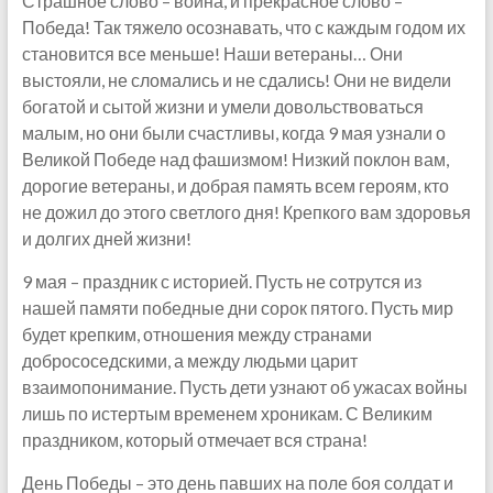
Страшное слово – война, и прекрасное слово –
Победа! Так тяжело осознавать, что с каждым годом их
становится все меньше! Наши ветераны… Они
выстояли, не сломались и не сдались! Они не видели
богатой и сытой жизни и умели довольствоваться
малым, но они были счастливы, когда 9 мая узнали о
Великой Победе над фашизмом! Низкий поклон вам,
дорогие ветераны, и добрая память всем героям, кто
не дожил до этого светлого дня! Крепкого вам здоровья
и долгих дней жизни!
9 мая – праздник с историей. Пусть не сотрутся из
нашей памяти победные дни сорок пятого. Пусть мир
будет крепким, отношения между странами
добрососедскими, а между людьми царит
взаимопонимание. Пусть дети узнают об ужасах войны
лишь по истертым временем хроникам. С Великим
праздником, который отмечает вся страна!
День Победы – это день павших на поле боя солдат и