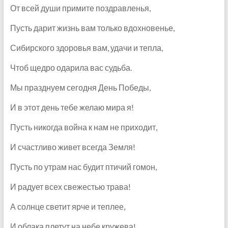
От всей души примите поздравленья,
Пусть дарит жизнь вам только вдохновенье,
Сибирского здоровья вам, удачи и тепла,
Чтоб щедро одарила вас судьба.
Мы празднуем сегодня День Победы,
И в этот день тебе желаю мира я!
Пусть никогда война к нам не приходит,
И счастливо живет всегда Земля!
Пусть по утрам нас будит птичий гомон,
И радует всех свежестью трава!
А солнце светит ярче и теплее,
И облака плетут на небе кружева!