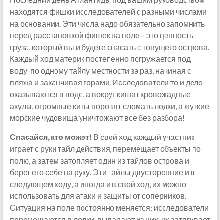
находятся фишки исследователей с разными числами
на основании. Эти числа надо обязательно запомнить
перед расстановкой фишек на поле – это ценность
груза, который вы и будете спасать с тонущего острова.
Каждый ход материк постепенно погружается под
воду: по одному тайлу местности за раз, начиная с
пляжа и заканчивая горами. Исследователи то и дело
оказываются в воде, а вокруг кишат кровожадные
акулы, огромные киты норовят сломать лодки, а жуткие
морские чудовища уничтожают все без разбора!
Спасайся, кто может!
В свой ход каждый участник
играет с руки тайл действия, перемещает объекты по
полю, а затем затопляет один из тайлов острова и
берет его себе на руку. Эти тайлы двусторонние и в
следующем ходу, а иногда и в свой ход, их можно
использовать для атаки и защиты от соперников.
Ситуация на поле постоянно меняется: исследователи
перемещаются в лодки, выпадают из них, их затягивает