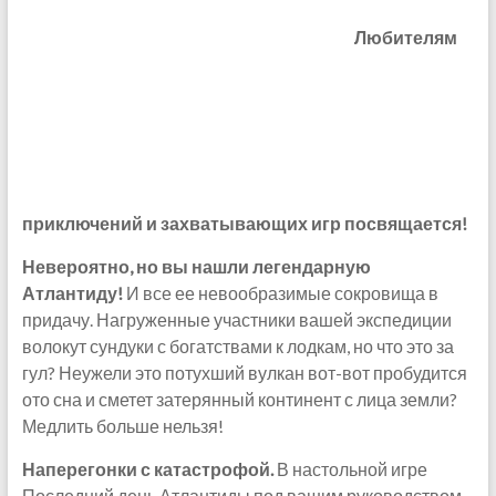
Любителям
приключений и захватывающих игр посвящается!
Невероятно, но вы нашли легендарную
Атлантиду!
И все ее невообразимые сокровища в
придачу. Нагруженные участники вашей экспедиции
волокут сундуки с богатствами к лодкам, но что это за
гул? Неужели это потухший вулкан вот-вот пробудится
ото сна и сметет затерянный континент с лица земли?
Медлить больше нельзя!
Наперегонки с катастрофой.
В настольной игре
Последний день Атлантиды под вашим руководством