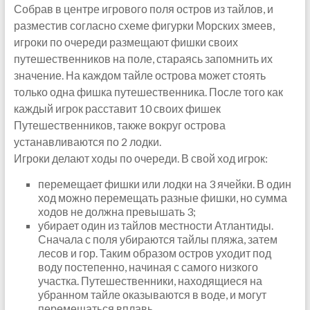
Собрав в центре игрового поля остров из тайлов, и
разместив согласно схеме фигурки Морских змеев,
игроки по очереди размещают фишки своих
путешественников на поле, стараясь запомнить их
значение. На каждом тайле острова может стоять
только одна фишка путешественника. После того как
каждый игрок расставит 10 своих фишек
Путешественников, также вокруг острова
устанавливаются по 2 лодки.
Игроки делают ходы по очереди. В свой ход игрок:
перемещает фишки или лодки на 3 ячейки. В один
ход можно перемещать разные фишки, но сумма
ходов не должна превышать 3;
убирает один из тайлов местности Атлантиды.
Сначала с поля убираются тайлы пляжа, затем
лесов и гор. Таким образом остров уходит под
воду постепенно, начиная с самого низкого
участка. Путешественники, находящиеся на
убранном тайле оказываются в воде, и могут
перемещаться вплавь.