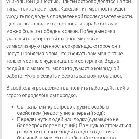
уникальной ценностью. Плитки острова делятся на три
типа – пляж, лес и горы. Каждый тип местности будет
уходить под воду в определённой последовательности.
Цель игры – спастись с острова, и заработать как
можно больше победных очков. Победные очки
указаны на оборотной стороне миплов и
символизируют ценность сокровища, которое они
несут. Проблема в том, что сбежать вам мешают не
только местные чудовища, но и соперники. Ведь в
подобные моменты мало кто думает о командной
работе. Нужно бежать и бежать как можно быстрее.
В свой ход игрок должен выполнить набор действий в
строго определённом порядке:
Сыграть плитку острова с руки с особым
свойством (недоступно в первый ход);
Передвинуть людей или лодку (суммарно не
более трёх перемещений). Вам нужно стремиться
разместить своих людей в лодке и достичь
большой земли. Но не забывайте о морских