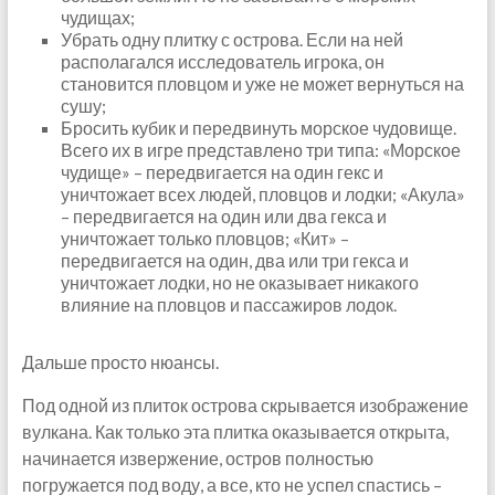
чудищах;
Убрать одну плитку с острова. Если на ней
располагался исследователь игрока, он
становится пловцом и уже не может вернуться на
сушу;
Бросить кубик и передвинуть морское чудовище.
Всего их в игре представлено три типа: «Морское
чудище» – передвигается на один гекс и
уничтожает всех людей, пловцов и лодки; «Акула»
– передвигается на один или два гекса и
уничтожает только пловцов; «Кит» –
передвигается на один, два или три гекса и
уничтожает лодки, но не оказывает никакого
влияние на пловцов и пассажиров лодок.
Дальше просто нюансы.
Под одной из плиток острова скрывается изображение
вулкана. Как только эта плитка оказывается открыта,
начинается извержение, остров полностью
погружается под воду, а все, кто не успел спастись –