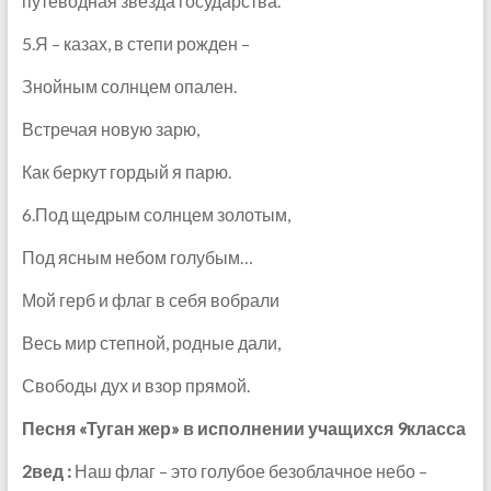
путеводная звезда государства.
5.Я – казах, в степи рожден –
Знойным солнцем опален.
Встречая новую зарю,
Как беркут гордый я парю.
6.Под щедрым солнцем золотым,
Под ясным небом голубым…
Мой герб и флаг в себя вобрали
Весь мир степной, родные дали,
Свободы дух и взор прямой.
Песня «Туган жер» в исполнении учащихся 9класса
2вед :
Наш флаг – это голубое безоблачное небо –