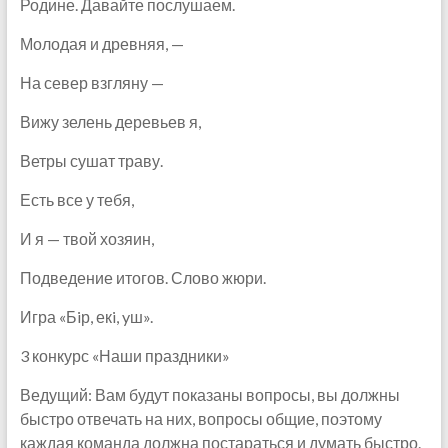
Родине. Давайте послушаем.
Молодая и древняя, —
На север взгляну —
Вижу зелень деревьев я,
Ветры сушат траву.
Есть все у тебя,
И я — твой хозяин,
Подведение итогов. Слово жюри.
Игра «Бiр, екi, yш».
3 конкурс «Наши праздники»
Ведущий: Вам будут показаны вопросы, вы должны
быстро отвечать на них, вопросы общие, поэтому
каждая команда должна постараться и думать быстро.