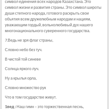
символ единения всех народов Казахстана. Это
символ жизни и развития страны. Это символ широты
души степного народа, готового раскрыть свои
объятия всем дружелюбным народам и нациям,
уважающим гордый, вольнолюбивый дух нашего
многонационального суверенного государства.
7.Ведь не зря флаг страны,
Словно небо без туч.
В чистой той синеве
Солнца яркого луч.
Ну а крылья орла,
Словно множество рук
Что в том государстве живут.
1вед :
Наш гимн – это торжественная песнь,