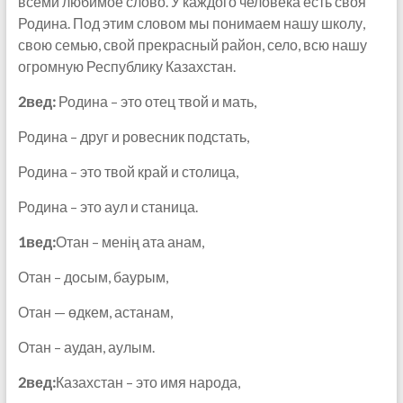
всеми любимое слово. У каждого человека есть своя
Родина. Под этим словом мы понимаем нашу школу,
свою семью, свой прекрасный район, село, всю нашу
огромную Республику Казахстан.
2вед:
Родина – это отец твой и мать,
Родина – друг и ровесник подстать,
Родина – это твой край и столица,
Родина – это аул и станица.
1вед:
Отан – менің ата анам,
Отан – досым, баурым,
Отан — өдкем, астанам,
Отан – аудан, аулым.
2вед:
Казахстан – это имя народа,