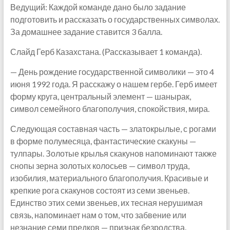
Ведущий: Каждой команде дано было задание
подготовить и рассказать о государственных символах.
За домашнее задание ставится 3 балла.
Слайд Герб Казахстана. (Рассказывает 1 команда).
— День рождение государственной символики — это 4
июня 1992 года. Я расскажу о нашем гербе. Герб имеет
форму круга, центральный элемент — шанырак,
символ семейного благополучия, спокойствия, мира.
Следующая составная часть — златокрылые, с рогами
в форме полумесяца, фантастические скакуны —
тулпары. Золотые крылья скакунов напоминают также
снопы зерна золотых колосьев — символ труда,
изобилия, материального благополучия. Красивые и
крепкие рога скакунов состоят из семи звеньев.
Единство этих семи звеньев, их тесная нерушимая
связь, напоминает нам о том, что забвение или
незнание семи предков — признак безродства.