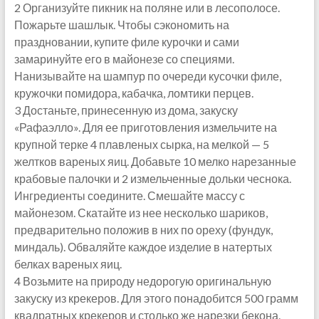
2 Организуйте пикник на поляне или в лесополосе.
Пожарьте шашлык. Чтобы сэкономить на
праздновании, купите филе курочки и сами
замаринуйте его в майонезе со специями.
Нанизывайте на шампур по очереди кусочки филе,
кружочки помидора, кабачка, ломтики перцев.
3 Достаньте, принесенную из дома, закуску
«Рафаэлло». Для ее приготовления измельчите на
крупной терке 4 плавленых сырка, на мелкой — 5
желтков вареных яиц. Добавьте 10 мелко нарезанные
крабовые палочки и 2 измельченные дольки чеснока.
Ингредиенты соедините. Смешайте массу с
майонезом. Скатайте из нее несколько шариков,
предварительно положив в них по ореху (фундук,
миндаль). Обваляйте каждое изделие в натертых
белках вареных яиц.
4 Возьмите на природу недорогую оригинальную
закуску из крекеров. Для этого понадобится 500 грамм
квадратных крекеров и столько же нарезки бекона.