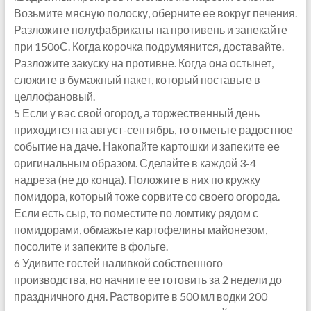
Возьмите мясную полоску, оберните ее вокруг печения.
Разложите полуфабрикаты на противень и запекайте
при 150оС. Когда корочка подрумянится, доставайте.
Разложите закуску на противне. Когда она остынет,
сложите в бумажный пакет, который поставьте в
целлофановый.
5 Если у вас свой огород, а торжественный день
приходится на август-сентябрь, то отметьте радостное
событие на даче. Накопайте картошки и запеките ее
оригинальным образом. Сделайте в каждой 3-4
надреза (не до конца). Положите в них по кружку
помидора, который тоже сорвите со своего огорода.
Если есть сыр, то поместите по ломтику рядом с
помидорами, обмажьте картофелины майонезом,
посолите и запеките в фольге.
6 Удивите гостей наливкой собственного
производства, но начните ее готовить за 2 недели до
праздничного дня. Растворите в 500 мл водки 200