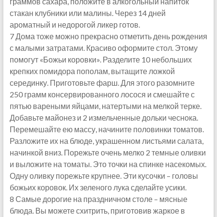
граммов сахара, положите в алкогольный напиток
стакан клубники или малины. Через 14 дней
ароматный и недорогой ликер готов.
7 Дома тоже можно прекрасно отметить день рождения
с малыми затратами. Красиво оформите стол. Этому
помогут «Божьи коровки». Разделите 10 небольших
крепких помидора пополам, вытащите ложкой
серединку. Приготовьте фарш. Для этого разомните
250 грамм консервированного лосося и смешайте с
пятью вареными яйцами, натертыми на мелкой терке.
Добавьте майонез и 2 измельченные дольки чеснока.
Перемешайте ею массу, начините половинки томатов.
Разложите их на блюде, украшенном листьями салата,
начинкой вниз. Порежьте очень мелко 2 темные оливки
и выложите на томаты. Это точки на спинке насекомых.
Одну оливку порежьте крупнее. Эти кусочки – головы
божьих коровок. Их зеленого лука сделайте усики.
8 Самые дорогие на праздничном столе – мясные
блюда. Вы можете схитрить, приготовив жаркое в