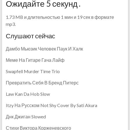
Ожидайте 5 секунд .
1.73 MB и длительностью 1 мин и 19 сек в формате
mp3.
Слушают сейчас
Дамбо Мьюзик Человек Паук И Халк
Меме На Гитаре Гача Лайф
Swapfell Murder Time Trio
Превратить Себя В Бренд Питерс
Law Kan Da Hob Slow
Itzy На Русском Not Shy Cover By Sati Akura
Днк Джиган Slowed
Стихи Виктора Корженевского