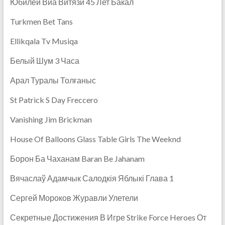
Юбилей Виа Витязи 45 Лет Бакал
Turkmen Bet Tans
Ellikqala Tv Musiqa
Белый Шум 3 Часа
Арал Туралы Толғаныс
St Patrick S Day Freccero
Vanishing Jim Brickman
House Of Balloons Glass Table Girls The Weeknd
Борон Ба Чаханам Baran Be Jahanam
Вячаслаў Адамчык Салодкія Яблыкі Глава 1
Сергей Мороков Журавли Улетели
Секретные Достижения В Игре Strike Force Heroes От