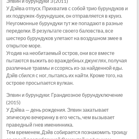
Элвин и бурундуки 3 (2011)
У Дэйва отпуск. Прихватив с собой трио бурундуков и
их подружек-бурундушек, он отправляется в круиз.
Неугомонные бурундуки тут же попадают в разные
переделки. В результате своего баловства, все
шестеро бурундуков улетают на воздушном змее в
открытое море.
Угодив на необитаемый остров, они все вместе
пытаются выжить во враждебных джунглях, получая
различные травмы и ссорясь из-за найденной еды.
Дэйв сбился с ног, пытаясь их найти. Кроме того, на
острове просыпается вулкан.
Элвин и бурундуки: Грандиозное бурундуключение
(2015)
У Дэйва — день рождения. Элвин закатывает
эпическую вечеринку в его честь, чем вызывает
праведный гнев именинника.
Тем временем, Дэйв собирается познакомить троицу