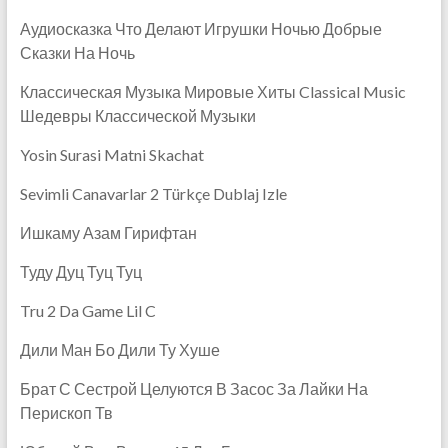
Аудиосказка Что Делают Игрушки Ночью Добрые
Сказки На Ночь
Классическая Музыка Мировые Хиты Classical Music
Шедевры Классической Музыки
Yosin Surasi Matni Skachat
Sevimli Canavarlar 2 Türkçe Dublaj Izle
Ишкаму Азам Гирифтан
Туду Дуц Туц Туц
Tru 2 Da Game Lil C
Дили Ман Бо Дили Ту Хуше
Брат С Сестрой Целуются В Засос За Лайки На
Перископ Тв