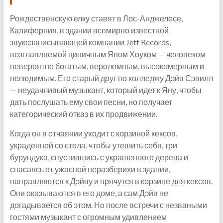
Рождественскую елку ставят в Лос-Анджелесе,
Калифорния, в здании всемирно известной
звукозаписывающей компании Jett Records,
возглавляемой циничным Яном Хоуком — человеком
невероятно богатым, вероломным, высокомерным и
нелюдимым. Его старый друг по колледжу Дэйв Сэвилл
— неудачливый музыкант, который идет к Яну, чтобы
дать послушать ему свои песни, но получает
категорический отказ в их продвижении.
Когда он в отчаянии уходит с корзиной кексов,
украденной со стола, чтобы утешить себя, три
бурундука, спустившись с украшенного дерева и
спасаясь от ужасной неразберихи в здании,
направляются к Дэйву и прячутся в корзине для кексов.
Они оказываются в его доме, а сам Дэйв не
догадывается об этом. Но после встречи с незваными
гостями музыкант с огромным удивлением