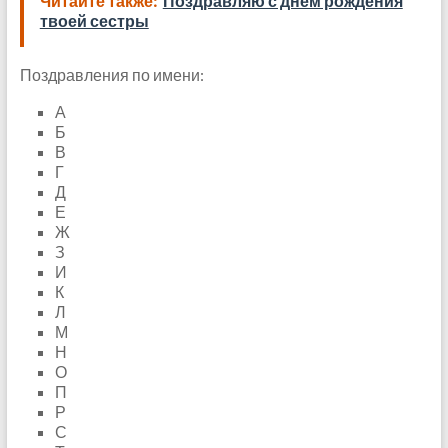
Читайте также:
Поздравляю с днем рождения
твоей сестры
Поздравления по имени:
А
Б
В
Г
Д
Е
Ж
З
И
К
Л
М
Н
О
П
Р
С