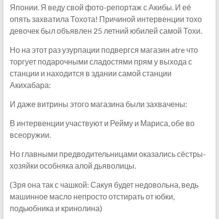
Японии. Я веду свой фото-репортаж с Акибы. И её
опять захватила Тохота! Причиной интервенции тохо
девочек был объявлен 25 летний юбилей самой Тохи.
Но на этот раз узурпации подвергся магазин atre что
торгует подарочными сладостями прям у выхода с
станции и находится в здании самой станции
Акихабара:
И даже витрины этого магазина были захвачены:
В интервенции участвуют и Рейму и Мариса, обе во
всеоружии.
Но главными предводительницами оказались сёстры-
хозяйки особняка алой дьяволицы.
(Зря она так с чашкой: Сакуя будет недовольна, ведь
машинное масло непросто отстирать от юбки,
подьюбника и кринолина)