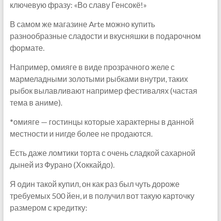
ключевую фразу: «Во славу Генсокё!»
В самом же магазине Arte можно купить
разнообразные сладости и вкусняшки в подарочном
формате.
Например, омияге в виде прозрачного желе с
мармеладными золотыми рыбками внутри, таких
рыбок вылавливают например фестивалях (частая
тема в аниме).
*омияге — гостинцы которые характерны в данной
местности и нигде более не продаются.
Есть даже ломтики торта с очень сладкой сахарной
дыней из Фурано (Хоккайдо).
Я один такой купил, он как раз был чуть дороже
требуемых 500 йен, и в получил вот такую карточку
размером с кредитку: