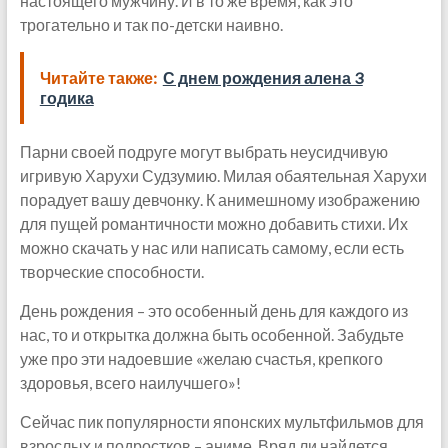
настоящего мужчину. И в то же время, как это
трогательно и так по-детски наивно.
Читайте также:
С днем рождения алена 3
годика
Парни своей подруге могут выбрать неусидчивую
игривую Харухи Судзумию. Милая обаятельная Харухи
порадует вашу девчонку. К анимешному изображению
для пущей романтичности можно добавить стихи. Их
можно скачать у нас или написать самому, если есть
творческие способности.
День рождения – это особенный день для каждого из
нас, то и открытка должна быть особенной. Забудьте
уже про эти надоевшие «желаю счастья, крепкого
здоровья, всего наилучшего»!
Сейчас пик популярности японских мультфильмов для
взрослых и подростков – аниме. Вряд ли найдется